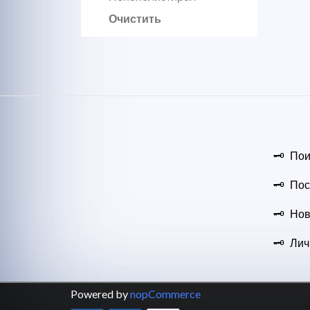
Очистить
Пои
Пос
Нов
Лич
Powered by
nopCommerce