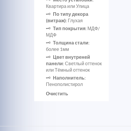
Квартира или Улица
По типу декора
(витраж)
: Глухая
Тип покрытия
: МДФ/
МДФ
Толщина стали
:
более 1мм
Цвет внутреней
панели
: Светлый оттенок
или Тёмный оттенок
Наполнитель
:
Пенополистирол
Очистить