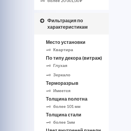
более
20 001,00 ₽
Фильтрация по
характеристикам
Место установки
Квартира
По типу декора (витраж)
Глухая
Зеркало
Терморазрыв
Имеется
Толщина полотна
более 101 мм
Толщина стали
более 1мм
Цвет внутреней панели