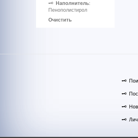
Наполнитель
:
Пенополистирол
Очистить
Пои
Пос
Нов
Лич