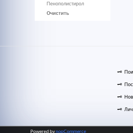
Пенополистирол
Очистить
Пои
Пос
Нов
Лич
Powered by
nopCommerce