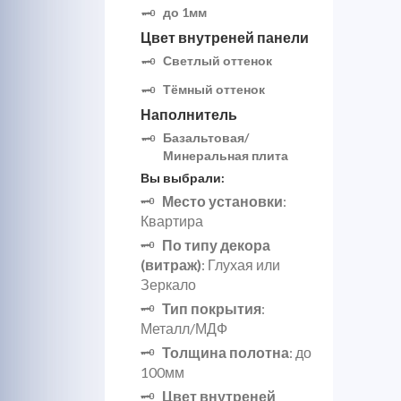
до 1мм
Цвет внутреней панели
Светлый оттенок
Тёмный оттенок
Наполнитель
Базальтовая/
Минеральная плита
Вы выбрали:
Место установки
:
Квартира
По типу декора
(витраж)
: Глухая или
Зеркало
Тип покрытия
:
Металл/МДФ
Толщина полотна
: до
100мм
Цвет внутреней