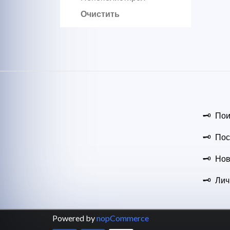
Очистить
Пои
Пос
Нов
Лич
Powered by
nopCommerce