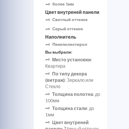
более 1мм
Цвет внутреней панели
Светлый оттенок
Серый оттенок
Наполнитель
Пенополистирол
Вы выбрали:
Место установки
:
Квартира
По типу декора
(витраж)
: Зеркало или
Стекло
Толщина полотна
: до
100мм
Толщина стали
: до
1мм
Цвет внутреней
панели
: Тёмный оттенок