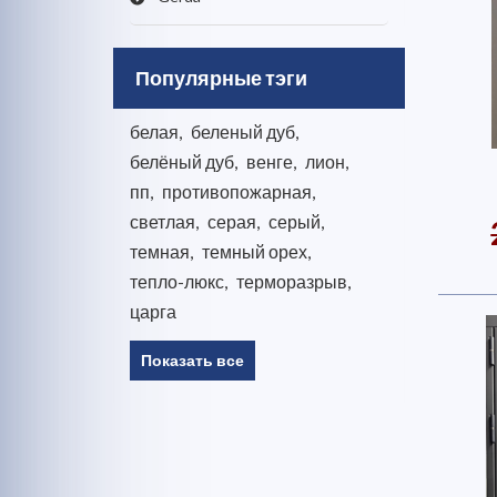
Популярные тэги
белая
,
беленый дуб
,
белёный дуб
,
венге
,
лион
,
пп
,
противопожарная
,
светлая
,
серая
,
серый
,
темная
,
темный орех
,
тепло-люкс
,
терморазрыв
,
царга
Показать все