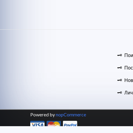
Пои
Пос
Нов
Лич
Powered by
nopCommerce